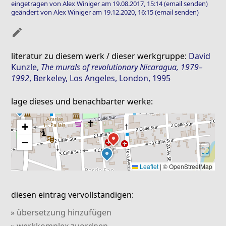
eingetragen von Alex Winiger am 19.08.2017, 15:14
(email senden)
geändert von Alex Winiger am 19.12.2020, 16:15
(email senden)
mode_edit
literatur zu diesem werk / dieser werkgruppe:
David
Kunzle
,
The murals of revolutionary Nicaragua, 1979–
1992
, Berkeley, Los Angeles, London, 1995
lage dieses und benachbarter werke:
+
−
⛶
Leaflet
|
© OpenStreetMap
diesen eintrag vervollständigen:
» übersetzung hinzufügen
» werkkomplex zuordnen