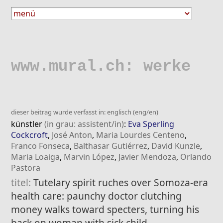
www.mural.ch: werke
dieser beitrag wurde verfasst in: englisch (eng/en)
künstler
(in grau: assistent/in)
:
Eva Sperling
Cockcroft
,
José Anton
,
Maria Lourdes Centeno
,
Franco Fonseca
,
Balthasar Gutiérrez
,
David Kunzle
,
Maria Loaiga
,
Marvin López
,
Javier Mendoza
,
Orlando
Pastora
titel:
Tutelary spirit ruches over Somoza-era
health care: paunchy doctor clutching
money walks toward specters, turning his
back on woman with sick child.