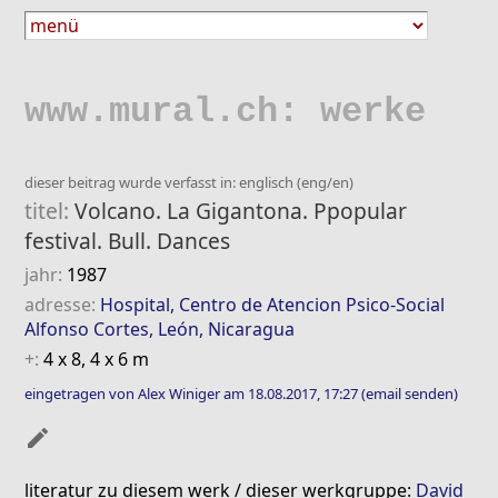
www.mural.ch: werke
dieser beitrag wurde verfasst in: englisch (eng/en)
titel:
Volcano. La Gigantona. Ppopular
festival. Bull. Dances
jahr:
1987
adresse:
Hospital, Centro de Atencion Psico-Social
Alfonso Cortes, León, Nicaragua
+:
4 x 8, 4 x 6 m
eingetragen von Alex Winiger am 18.08.2017, 17:27
(email senden)
mode_edit
literatur zu diesem werk / dieser werkgruppe:
David