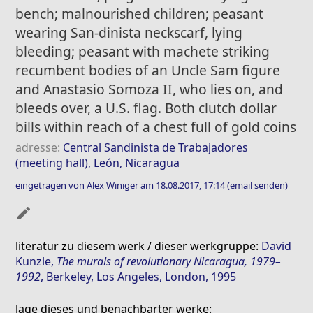
bench; malnourished children; peasant
wearing San-dinista neckscarf, lying
bleeding; peasant with machete striking
recumbent bodies of an Uncle Sam figure
and Anastasio Somoza II, who lies on, and
bleeds over, a U.S. flag. Both clutch dollar
bills within reach of a chest full of gold coins
adresse:
Central Sandinista de Trabajadores
(meeting hall), León, Nicaragua
eingetragen von Alex Winiger am 18.08.2017, 17:14
(email senden)
mode_edit
literatur zu diesem werk / dieser werkgruppe:
David
Kunzle
,
The murals of revolutionary Nicaragua, 1979–
1992
, Berkeley, Los Angeles, London, 1995
lage dieses und benachbarter werke: