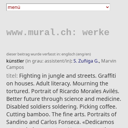
www.mural.ch: werke
dieser beitrag wurde verfasst in: englisch (eng/en)
künstler
(in grau: assistent/in)
:
S. Zuñiga G.
,
Marvin
Campos
titel:
Fighting in jungle and streets. Graffiti
on houses. Adult literacy. Mourning the
tortured. Portrait of Ricardo Morales Avilés.
Better future through science and medicine.
Disabled soldiers soldering. Picking coffee.
Cutting bamboo. The fine arts. Portraits of
Sandino and Carlos Fonseca. «Dedicamos