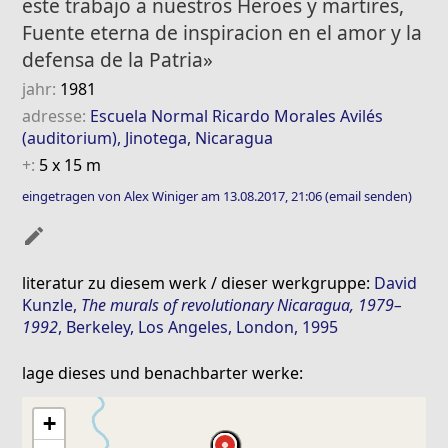
este trabajo a nuestros Heroes y martires,
Fuente eterna de inspiracion en el amor y la
defensa de la Patria»
jahr:
1981
adresse:
Escuela Normal Ricardo Morales Avilés
(auditorium), Jinotega, Nicaragua
+:
5 x 15 m
eingetragen von Alex Winiger am 13.08.2017, 21:06
(email senden)
mode_edit
literatur zu diesem werk / dieser werkgruppe:
David
Kunzle
,
The murals of revolutionary Nicaragua, 1979–
1992
, Berkeley, Los Angeles, London, 1995
lage dieses und benachbarter werke:
+