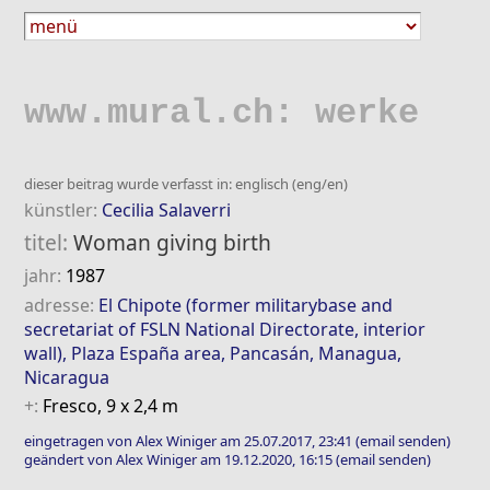
www.mural.ch: werke
dieser beitrag wurde verfasst in: englisch (eng/en)
künstler:
Cecilia Salaverri
titel:
Woman giving birth
jahr:
1987
adresse:
El Chipote (former militarybase and
secretariat of FSLN National Directorate, interior
wall), Plaza España area, Pancasán, Managua,
Nicaragua
+:
Fresco, 9 x 2,4 m
eingetragen von Alex Winiger am 25.07.2017, 23:41
(email senden)
geändert von Alex Winiger am 19.12.2020, 16:15
(email senden)