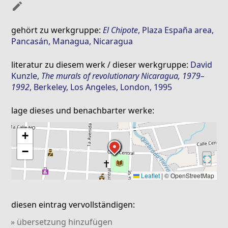
mode_edit
gehört zu werkgruppe:
El Chipote
, Plaza España area,
Pancasán, Managua, Nicaragua
literatur zu diesem werk / dieser werkgruppe:
David
Kunzle
,
The murals of revolutionary Nicaragua, 1979–
1992
, Berkeley, Los Angeles, London, 1995
lage dieses und benachbarter werke:
+
−
⛶
Leaflet
|
© OpenStreetMap
diesen eintrag vervollständigen:
» übersetzung hinzufügen