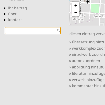
+
ihr beitrag
−
über
kontakt
diesen eintrag vervo
» übersetzung hinz
» werkkomplex zuo
» einzelwerk zuord
» autor zuordnen
» abbildung hinzuf
» literatur hinzufüg
» verweis hinzufüge
» kommentar hinzu