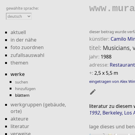
www.mura
gewählte sprache:
aktuell
dieser beitrag wurde verfa
künstler:
Camilo Mi
in der nähe
titel:
Musicians, v
foto zuordnen
zufallsauswahl
jahr:
1988
themen
adresse:
Restaurant
+:
2,5 x 5,5 m
werke
eingetragen von Alex Win
suchen
hinzufügen
mode_edit
blättern
werkgruppen (gebäude,
literatur zu diesem
orte)
1992
, Berkeley, Los
akteure
literatur
lage dieses und be
verweise