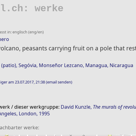
l.ch: werke
sst in: englisch (eng/en)
nero
olcano, peasants carrying fruit on a pole that res
 (patio), Segóvia, Monseñor Lezcano, Managua, Nicaragua
iger am 23.07.2017, 21:38
(email senden)
 werk / dieser werkgruppe:
David Kunzle
,
The murals of revol
 Angeles, London, 1995
nachbarter werke: