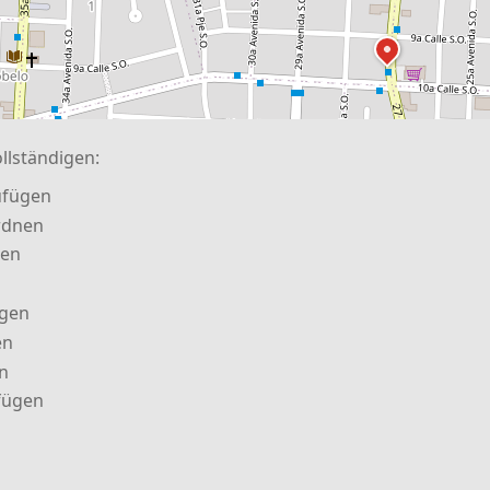
llständigen:
ufügen
rdnen
nen
ügen
en
n
fügen