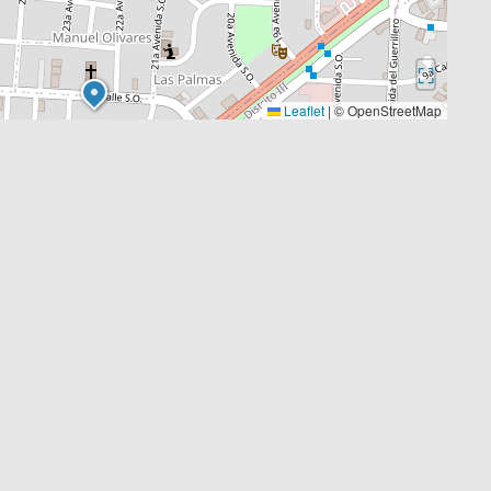
⛶
Leaflet
|
© OpenStreetMap