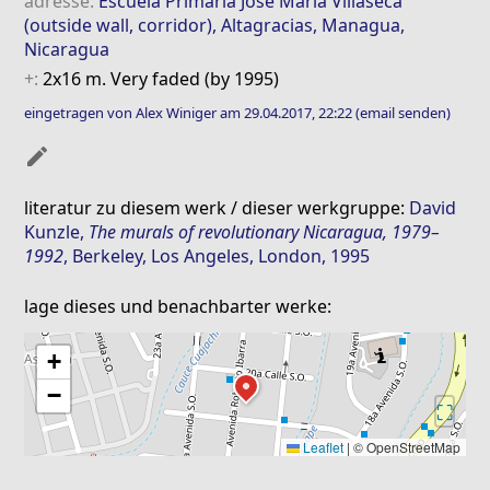
adresse:
Escuela Primaria José María Villaseca
(outside wall, corridor), Altagracias, Managua,
Nicaragua
+:
2x16 m. Very faded (by 1995)
eingetragen von Alex Winiger am 29.04.2017, 22:22
(email senden)
mode_edit
literatur zu diesem werk / dieser werkgruppe:
David
Kunzle
,
The murals of revolutionary Nicaragua, 1979–
1992
, Berkeley, Los Angeles, London, 1995
lage dieses und benachbarter werke:
+
−
⛶
Leaflet
|
© OpenStreetMap