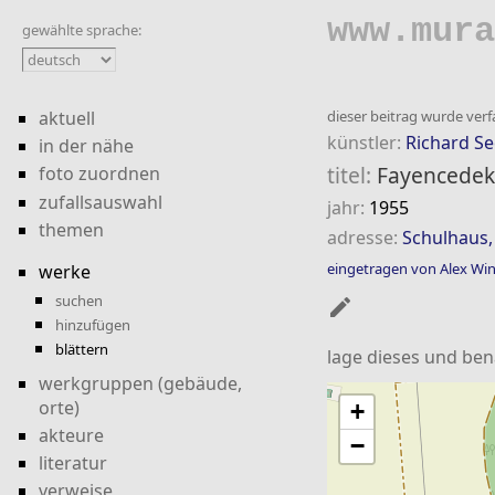
www.mura
gewählte sprache:
aktuell
dieser beitrag wurde verf
künstler:
Richard S
in der nähe
titel:
Fayencedek
foto zuordnen
zufallsauswahl
jahr:
1955
themen
adresse:
Schulhaus,
eingetragen von Alex Win
werke
suchen
mode_edit
hinzufügen
blättern
lage dieses und be
werkgruppen (gebäude,
orte)
+
akteure
−
literatur
verweise