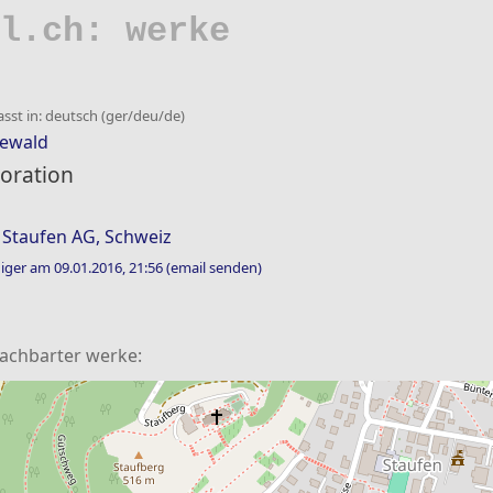
l.ch: werke
asst in: deutsch (ger/deu/de)
eewald
oration
 Staufen AG, Schweiz
iger am 09.01.2016, 21:56
(email senden)
nachbarter werke: