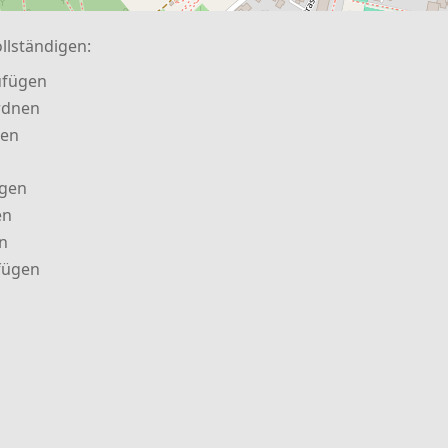
llständigen:
ufügen
rdnen
nen
ügen
en
n
fügen