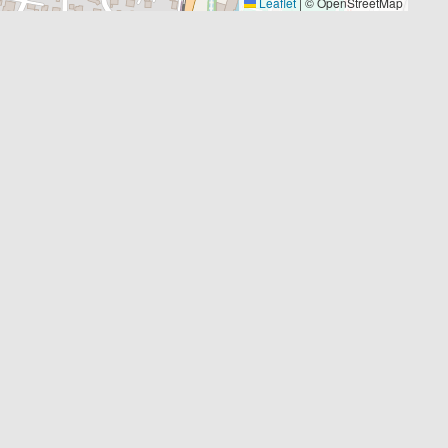
Leaflet
|
© OpenStreetMap