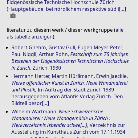
Eidgenössische Technische Hochschule Zürich
(Hauptgebäude, bei nördlichem respektive südli[…]
photo_camera
literatur zu diesem werk / dieser werkgruppe (
alle
als tabelle anzeigen
):
Robert Gnehm
,
Gustav Gull
,
Eugen Meyer-Peter
,
Paul Niggli
,
Arthur Rohn
,
Festschrift zum 75 jährigen
Bestehen der Eidgenössischen Technischen Hochschule
in Zürich
, Zürich, 1930
Hermann Herter
,
Martin Hürlimann
,
Erwin Jaeckle
,
Werke öffentlicher Kunst in Zürich. Neue Wandmalerei
und Plastik
, Im Auftrag der Stadt Zürich 1939
herausgegeben vom Atlantis Verlag Zürich. Den
Bildteil besor[…]
Wilhelm Wartmann
,
Neue Schweizerische
Wandmalerei : Neue Wandgemälde in Zürich :
Werkverzeichnis lebender schwe[…]
, Verzeichnis zur
Ausstellung im Kunsthaus Zürich vom 17.11.1934