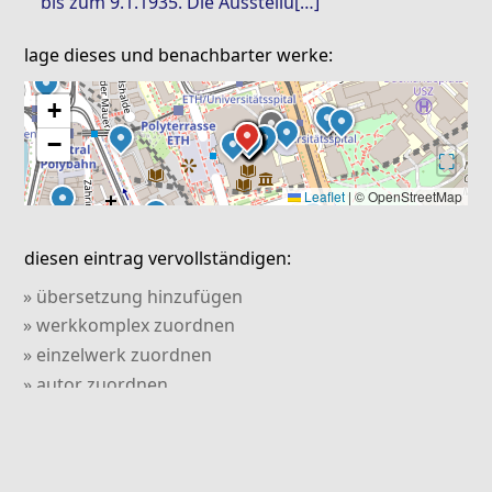
bis zum 9.1.1935. Die Ausstellu[…]
lage dieses und benachbarter werke:
+
−
⛶
Leaflet
|
© OpenStreetMap
diesen eintrag vervollständigen:
» übersetzung hinzufügen
» werkkomplex zuordnen
» einzelwerk zuordnen
» autor zuordnen
» abbildung hinzufügen
» literatur hinzufügen
» verweis hinzufügen