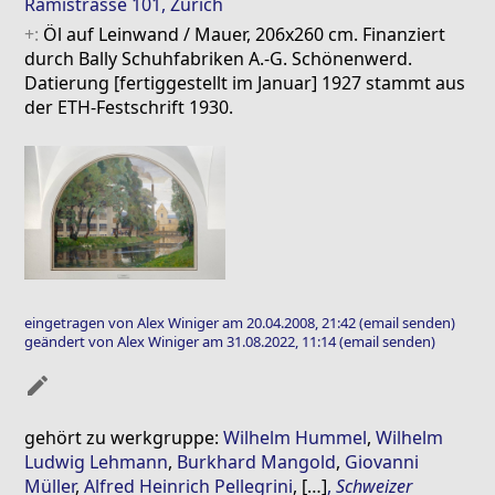
Rämistrasse 101, Zürich
+:
Öl auf Leinwand / Mauer, 206x260 cm. Finanziert
durch Bally Schuhfabriken A.-G. Schönenwerd.
Datierung [fertiggestellt im Januar] 1927 stammt aus
der ETH-Festschrift 1930.
eingetragen von Alex Winiger am 20.04.2008, 21:42
(email senden)
geändert von Alex Winiger am 31.08.2022, 11:14
(email senden)
mode_edit
gehört zu werkgruppe:
Wilhelm Hummel
,
Wilhelm
Ludwig Lehmann
,
Burkhard Mangold
,
Giovanni
Müller
,
Alfred Heinrich Pellegrini
, […]
,
Schweizer