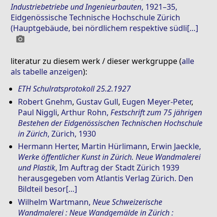
Industriebetriebe und Ingenieurbauten
, 1921–35,
Eidgenössische Technische Hochschule Zürich
(Hauptgebäude, bei nördlichem respektive südli[…]
photo_camera
literatur zu diesem werk / dieser werkgruppe (
alle
als tabelle anzeigen
):
ETH Schulratsprotokoll 25.2.1927
Robert Gnehm
,
Gustav Gull
,
Eugen Meyer-Peter
,
Paul Niggli
,
Arthur Rohn
,
Festschrift zum 75 jährigen
Bestehen der Eidgenössischen Technischen Hochschule
in Zürich
, Zürich, 1930
Hermann Herter
,
Martin Hürlimann
,
Erwin Jaeckle
,
Werke öffentlicher Kunst in Zürich. Neue Wandmalerei
und Plastik
, Im Auftrag der Stadt Zürich 1939
herausgegeben vom Atlantis Verlag Zürich. Den
Bildteil besor[…]
Wilhelm Wartmann
,
Neue Schweizerische
Wandmalerei : Neue Wandgemälde in Zürich :