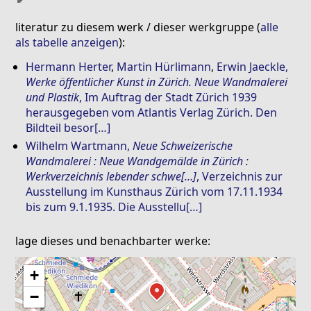
literatur zu diesem werk / dieser werkgruppe (
alle
als tabelle anzeigen
):
Hermann Herter
,
Martin Hürlimann
,
Erwin Jaeckle
,
Werke öffentlicher Kunst in Zürich. Neue Wandmalerei
und Plastik
, Im Auftrag der Stadt Zürich 1939
herausgegeben vom Atlantis Verlag Zürich. Den
Bildteil besor[…]
Wilhelm Wartmann
,
Neue Schweizerische
Wandmalerei : Neue Wandgemälde in Zürich :
Werkverzeichnis lebender schwe[…]
, Verzeichnis zur
Ausstellung im Kunsthaus Zürich vom 17.11.1934
bis zum 9.1.1935. Die Ausstellu[…]
lage dieses und benachbarter werke:
+
−
⛶