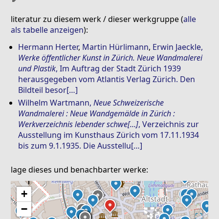
literatur zu diesem werk / dieser werkgruppe (
alle
als tabelle anzeigen
):
Hermann Herter
,
Martin Hürlimann
,
Erwin Jaeckle
,
Werke öffentlicher Kunst in Zürich. Neue Wandmalerei
und Plastik
, Im Auftrag der Stadt Zürich 1939
herausgegeben vom Atlantis Verlag Zürich. Den
Bildteil besor[…]
Wilhelm Wartmann
,
Neue Schweizerische
Wandmalerei : Neue Wandgemälde in Zürich :
Werkverzeichnis lebender schwe[…]
, Verzeichnis zur
Ausstellung im Kunsthaus Zürich vom 17.11.1934
bis zum 9.1.1935. Die Ausstellu[…]
lage dieses und benachbarter werke:
+
−
⛶