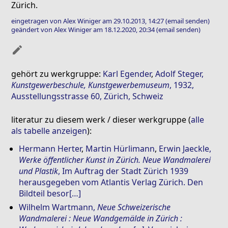
Zürich.
eingetragen von Alex Winiger am 29.10.2013, 14:27
(email senden)
geändert von Alex Winiger am 18.12.2020, 20:34
(email senden)
mode_edit
gehört zu werkgruppe:
Karl Egender
,
Adolf Steger
,
Kunstgewerbeschule, Kunstgewerbemuseum
, 1932,
Ausstellungsstrasse 60, Zürich, Schweiz
literatur zu diesem werk / dieser werkgruppe (
alle
als tabelle anzeigen
):
Hermann Herter
,
Martin Hürlimann
,
Erwin Jaeckle
,
Werke öffentlicher Kunst in Zürich. Neue Wandmalerei
und Plastik
, Im Auftrag der Stadt Zürich 1939
herausgegeben vom Atlantis Verlag Zürich. Den
Bildteil besor[…]
Wilhelm Wartmann
,
Neue Schweizerische
Wandmalerei : Neue Wandgemälde in Zürich :