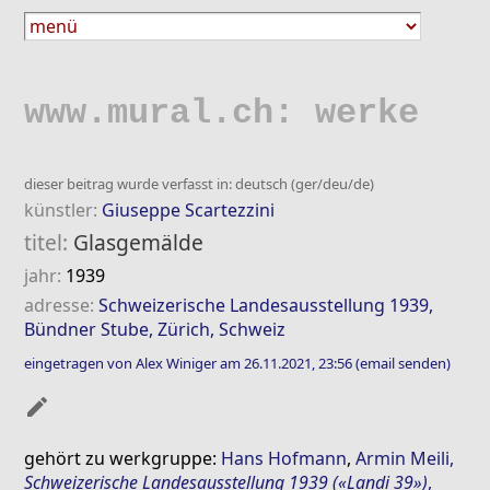
www.mural.ch: werke
dieser beitrag wurde verfasst in: deutsch (ger/deu/de)
künstler:
Giuseppe Scartezzini
titel:
Glasgemälde
jahr:
1939
adresse:
Schweizerische Landesausstellung 1939,
Bündner Stube, Zürich, Schweiz
eingetragen von Alex Winiger am 26.11.2021, 23:56
(email senden)
mode_edit
gehört zu werkgruppe:
Hans Hofmann
,
Armin Meili
,
Schweizerische Landesausstellung 1939 («Landi 39»)
,