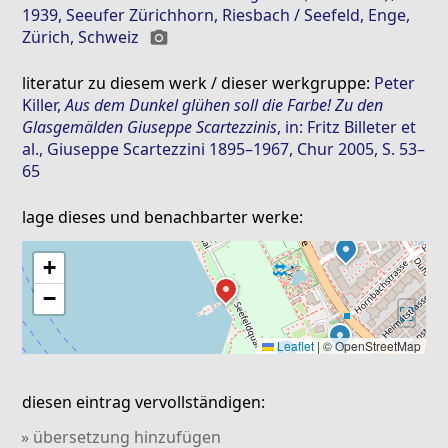
1939, Seeufer Zürichhorn, Riesbach / Seefeld, Enge,
Zürich, Schweiz
photo_camera
literatur zu diesem werk / dieser werkgruppe:
Peter
Killer
,
Aus dem Dunkel glühen soll die Farbe! Zu den
Glasgemälden Giuseppe Scartezzinis
, in: Fritz Billeter et
al., Giuseppe Scartezzini 1895–1967, Chur 2005, S. 53–
65
lage dieses und benachbarter werke:
+
−
⛶
Leaflet
|
© OpenStreetMap
diesen eintrag vervollständigen:
» übersetzung hinzufügen