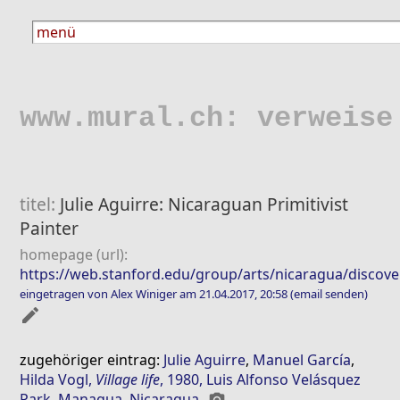
www.mural.ch: verweise
titel:
Julie Aguirre: Nicaraguan Primitivist
Painter
homepage (url):
https://web.stanford.edu/group/arts/nicaragua/discover
eingetragen von Alex Winiger am 21.04.2017, 20:58
(email senden)
mode_edit
zugehöriger eintrag:
Julie Aguirre
,
Manuel García
,
Hilda Vogl
,
Village life
, 1980, Luis Alfonso Velásquez
Park, Managua, Nicaragua
photo_camera