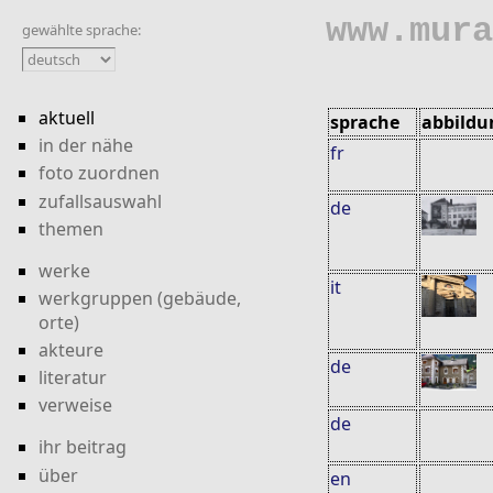
www.mura
gewählte sprache:
aktuell
sprache
abbildu
in der nähe
fr
foto zuordnen
zufallsauswahl
de
themen
werke
it
werkgruppen (gebäude,
orte)
akteure
de
literatur
verweise
de
ihr beitrag
über
en