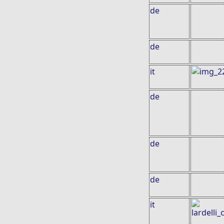
de
de
it
de
de
de
it