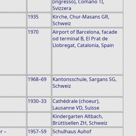
(ingresso), Comano TI,
Svizzera
1935
Kirche, Chur-Masans GR,
Schweiz
1970
Airport of Barcelona, facade
od terminal B, El Prat de
Llobregat, Catalonia, Spain
1968–69
Kantonsschule, Sargans SG,
Schweiz
1930–33
Cathédrale (choeur),
Lausanne VD, Suisse
Kindergarten Altbach,
Brüttisellen ZH, Schweiz
r –
1957–59
Schulhaus Auhof