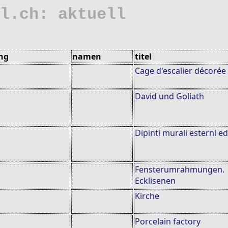
l.ch: aktuell
ng
namen
titel
Cage d'escalier décorée
David und Goliath
Dipinti murali esterni ed
Fensterumrahmungen.
Ecklisenen
Kirche
Porcelain factory