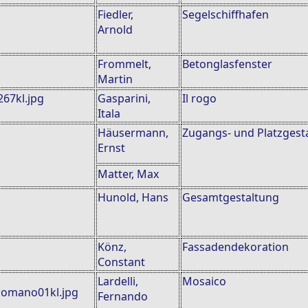
Fiedler,
Segelschiffhafen
Arnold
Frommelt,
Betonglasfenster
Martin
Gasparini,
Il rogo
Itala
Häusermann,
Zugangs- und Platzgest
Ernst
Matter, Max
Hunold, Hans
Gesamtgestaltung
Könz,
Fassadendekoration
Constant
Lardelli,
Mosaico
Fernando