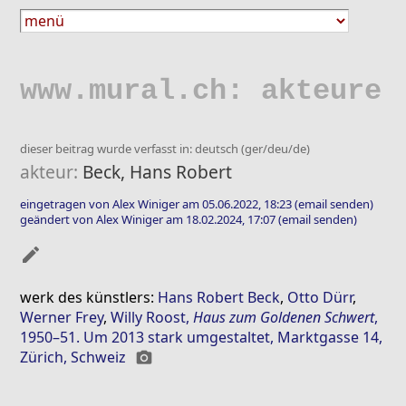
www.mural.ch: akteure
dieser beitrag wurde verfasst in: deutsch (ger/deu/de)
akteur:
Beck, Hans Robert
eingetragen von Alex Winiger am 05.06.2022, 18:23
(email senden)
geändert von Alex Winiger am 18.02.2024, 17:07
(email senden)
mode_edit
werk des künstlers:
Hans Robert Beck
,
Otto Dürr
,
Werner Frey
,
Willy Roost
,
Haus zum Goldenen Schwert
,
1950–51. Um 2013 stark umgestaltet, Marktgasse 14,
Zürich, Schweiz
photo_camera