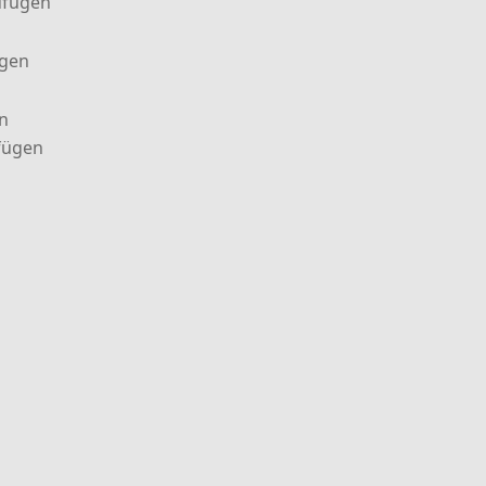
ufügen
ügen
n
fügen