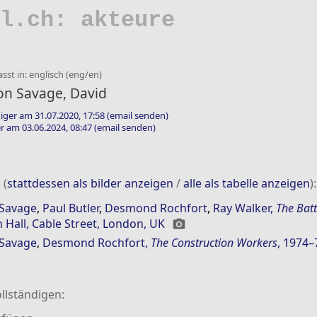
l.ch: akteure
sst in: englisch (eng/en)
on Savage, David
iger am 31.07.2020, 17:58
(email senden)
r am 03.06.2024, 08:47
(email senden)
 (
stattdessen als bilder anzeigen
/
alle als tabelle anzeigen
):
 Savage
,
Paul Butler
,
Desmond Rochfort
,
Ray Walker
,
The Batt
Hall, Cable Street, London, UK
photo_camera
 Savage
,
Desmond Rochfort
,
The Construction Workers
, 1974–
llständigen: