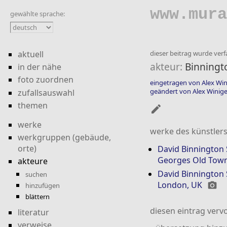
www.mura
gewählte sprache:
aktuell
dieser beitrag wurde verfa
akteur:
Binningt
in der nähe
foto zuordnen
eingetragen von Alex Win
geändert von Alex Winige
zufallsauswahl
themen
mode_edit
werke
werke des künstlers
werkgruppen (gebäude,
orte)
David Binnington
Georges Old Town 
akteure
David Binnington
suchen
London, UK
photo_camera
hinzufügen
blättern
diesen eintrag vervo
literatur
verweise