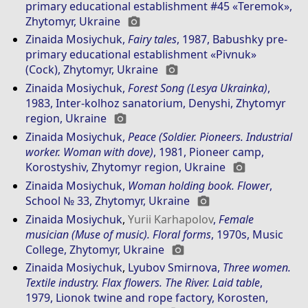
primary educational establishment #45 «Teremok»,
Zhytomyr, Ukraine
photo_camera
Zinaida Mosiychuk
,
Fairy tales
, 1987, Babushky pre-
primary educational establishment «Pivnuk»
(Cock), Zhytomyr, Ukraine
photo_camera
Zinaida Mosiychuk
,
Forest Song (Lesya Ukrainka)
,
1983, Inter-kolhoz sanatorium, Denyshі, Zhytomyr
region, Ukraine
photo_camera
Zinaida Mosiychuk
,
Peace (Soldier. Pioneers. Industrial
worker. Woman with dove)
, 1981, Pioneer camp,
Korostyshiv, Zhytomyr region, Ukraine
photo_camera
Zinaida Mosiychuk
,
Woman holding book. Flower
,
School № 33, Zhytomyr, Ukraine
photo_camera
Zinaida Mosiychuk
,
Yurіi Karhapolov
,
Female
musician (Muse of music). Floral forms
, 1970s, Music
College, Zhytomyr, Ukraine
photo_camera
Zinaida Mosiychuk
,
Lyubov Smirnova
,
Three women.
Textile industry. Flax flowers. The River. Laid table
,
1979, Lionok twine and rope factory, Korosten,