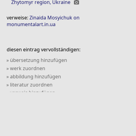
Zhytomyr region, Ukraine
photo_camera
verweise:
Zinaida Mosyichuk on
monumentalart.in.ua
diesen eintrag vervollständigen:
» übersetzung hinzufügen
» werk zuordnen
» abbildung hinzufügen
» literatur zuordnen
» verweis hinzufügen
» kommentar hinzufügen