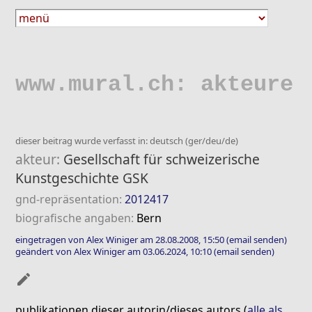
www.mural.ch: akteure
dieser beitrag wurde verfasst in: deutsch (ger/deu/de)
akteur:
Gesellschaft für schweizerische
Kunstgeschichte GSK
gnd-repräsentation:
2012417
biografische angaben:
Bern
eingetragen von Alex Winiger am 28.08.2008, 15:50
(email senden)
geändert von Alex Winiger am 03.06.2024, 10:10
(email senden)
mode_edit
publikationen dieser autorin/dieses autors (
alle als