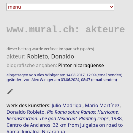
www.mural.ch: akteure
dieser beitrag wurde verfasst in: spanisch (spa/es)
akteur:
Robleto, Donaldo
biografische angaben:
Pintor nicaragüense
eingetragen von Alex Winiger am 14.08.2017, 12:09
(email senden)
geändert von Alex Winiger am 03.06.2024, 08:47
(email senden)
mode_edit
werk des künstlers:
Julio Madrigal
,
Mario Martínez
,
Donaldo Robleto
,
Rio Rama sobre Ramas: Hurricane.
Reconstruction. The god Nexacual. Planting crops
, 1988,
Centro de Ancianos, 32 km from Juigalpa on road to
Rama, Juigalpa, Nicaragua