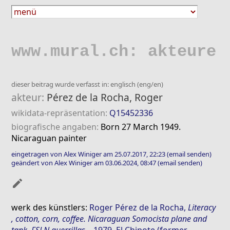
www.mural.ch: akteure
dieser beitrag wurde verfasst in: englisch (eng/en)
akteur:
Pérez de la Rocha, Roger
wikidata-repräsentation:
Q15452336
biografische angaben:
Born 27 March 1949.
Nicaraguan painter
eingetragen von Alex Winiger am 25.07.2017, 22:23
(email senden)
geändert von Alex Winiger am 03.06.2024, 08:47
(email senden)
mode_edit
werk des künstlers:
Roger Pérez de la Rocha
,
Literacy
, cotton, corn, coffee. Nicaraguan Somocista plane and