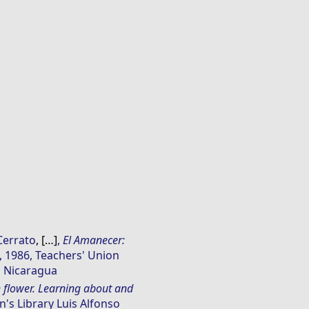
Cerrato
, […]
,
El Amanecer:
, 1986, Teachers' Union
, Nicaragua
flower. Learning about and
n's Library Luis Alfonso