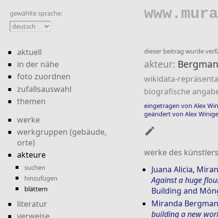
www.mura
gewählte sprache:
aktuell
dieser beitrag wurde verfa
akteur:
Bergman
in der nähe
foto zuordnen
wikidata-repräsenta
zufallsauswahl
biografische angab
themen
eingetragen von Alex Win
geändert von Alex Winige
werke
mode_edit
werkgruppen (gebäude,
orte)
werke des künstlers
akteure
suchen
Juana Alicia
,
Mira
hinzufügen
Against a huge flou
blättern
Building and Móng
Miranda Bergma
literatur
building a new wor
verweise