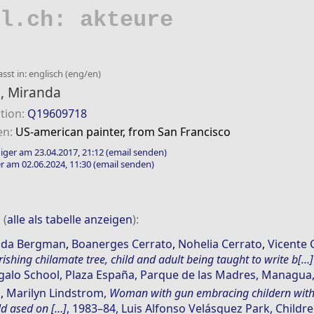
l.ch: akteure
sst in: englisch (eng/en)
, Miranda
tion:
Q19609718
en:
US-american painter, from San Francisco
iger am 23.04.2017, 21:12
(email senden)
r am 02.06.2024, 11:30
(email senden)
 (
alle als tabelle anzeigen
):
nda Bergman
,
Boanerges Cerrato
,
Nohelia Cerrato
,
Vicente 
rishing chilamate tree, child and adult being taught to write b[…]
alo School, Plaza España, Parque de las Madres, Managua
n
,
Marilyn Lindstrom
,
Woman with gun embracing childern with 
ld ased on […]
, 1983–84, Luis Alfonso Velásquez Park, Childre