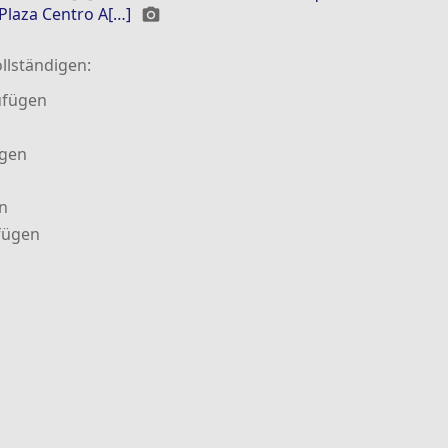
 Plaza Centro A[…]
photo_camera
llständigen:
ufügen
ügen
n
fügen