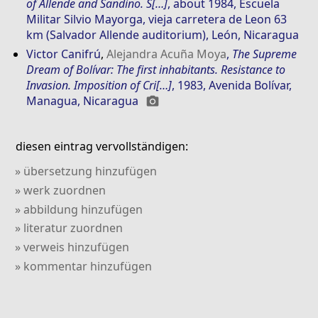
of Allende and Sandino. S[…]
, about 1984, Escuela
Militar Silvio Mayorga, vieja carretera de Leon 63
km (Salvador Allende auditorium), León, Nicaragua
Victor Canifrú
,
Alejandra Acuña Moya
,
The Supreme
Dream of Bolívar: The first inhabitants. Resistance to
Invasion. Imposition of Cri[…]
, 1983, Avenida Bolívar,
Managua, Nicaragua
photo_camera
diesen eintrag vervollständigen:
» übersetzung hinzufügen
» werk zuordnen
» abbildung hinzufügen
» literatur zuordnen
» verweis hinzufügen
» kommentar hinzufügen