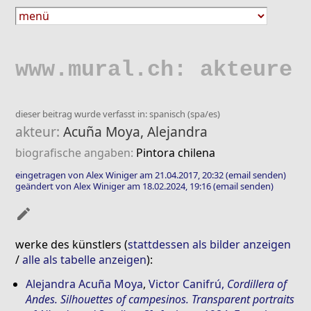
www.mural.ch: akteure
dieser beitrag wurde verfasst in: spanisch (spa/es)
akteur:
Acuña Moya, Alejandra
biografische angaben:
Pintora chilena
eingetragen von Alex Winiger am 21.04.2017, 20:32
(email senden)
geändert von Alex Winiger am 18.02.2024, 19:16
(email senden)
mode_edit
werke des künstlers (
stattdessen als bilder anzeigen
/
alle als tabelle anzeigen
):
Alejandra Acuña Moya
,
Victor Canifrú
,
Cordillera of
Andes. Silhouettes of campesinos. Transparent portraits