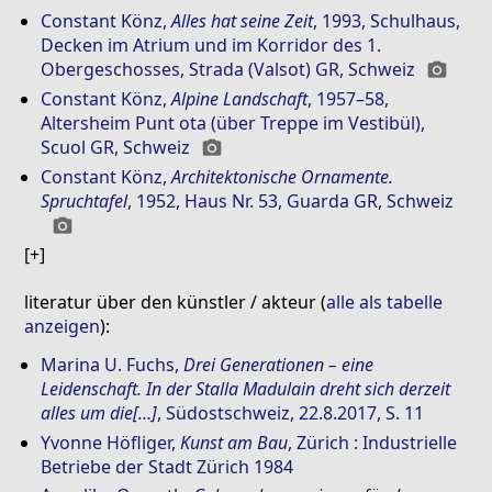
Constant Könz
,
Alles hat seine Zeit
, 1993, Schulhaus,
Decken im Atrium und im Korridor des 1.
Obergeschosses, Strada (Valsot) GR, Schweiz
photo_camera
Constant Könz
,
Alpine Landschaft
, 1957–58,
Altersheim Punt ota (über Treppe im Vestibül),
Scuol GR, Schweiz
photo_camera
Constant Könz
,
Architektonische Ornamente.
Spruchtafel
, 1952, Haus Nr. 53, Guarda GR, Schweiz
photo_camera
literatur über den künstler / akteur (
alle als tabelle
anzeigen
):
Marina U. Fuchs
,
Drei Generationen – eine
Leidenschaft. In der Stalla Madulain dreht sich derzeit
alles um die[…]
, Südostschweiz, 22.8.2017, S. 11
Yvonne Höfliger
,
Kunst am Bau
, Zürich : Industrielle
Betriebe der Stadt Zürich 1984