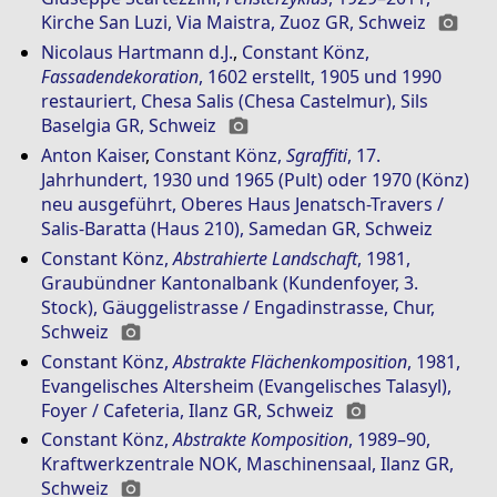
Kirche San Luzi, Via Maistra, Zuoz GR, Schweiz
photo_camera
Nicolaus Hartmann d.J.
,
Constant Könz
,
Fassadendekoration
, 1602 erstellt, 1905 und 1990
restauriert, Chesa Salis (Chesa Castelmur), Sils
Baselgia GR, Schweiz
photo_camera
Anton Kaiser
,
Constant Könz
,
Sgraffiti
, 17.
Jahrhundert, 1930 und 1965 (Pult) oder 1970 (Könz)
neu ausgeführt, Oberes Haus Jenatsch-Travers /
Salis-Baratta (Haus 210), Samedan GR, Schweiz
Constant Könz
,
Abstrahierte Landschaft
, 1981,
Graubündner Kantonalbank (Kundenfoyer, 3.
Stock), Gäuggelistrasse / Engadinstrasse, Chur,
Schweiz
photo_camera
Constant Könz
,
Abstrakte Flächenkomposition
, 1981,
Evangelisches Altersheim (Evangelisches Talasyl),
Foyer / Cafeteria, Ilanz GR, Schweiz
photo_camera
Constant Könz
,
Abstrakte Komposition
, 1989–90,
Kraftwerkzentrale NOK, Maschinensaal, Ilanz GR,
Schweiz
photo_camera