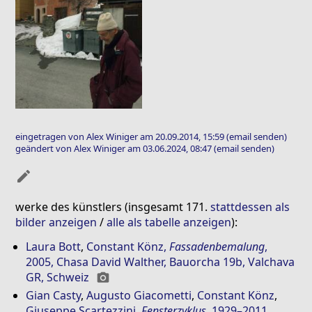
eingetragen von Alex Winiger am 20.09.2014, 15:59
(email senden)
geändert von Alex Winiger am 03.06.2024, 08:47
(email senden)
mode_edit
werke des künstlers (insgesamt 171.
stattdessen als
bilder anzeigen
/
alle als tabelle anzeigen
):
Laura Bott
,
Constant Könz
,
Fassadenbemalung
,
2005, Chasa David Walther, Bauorcha 19b, Valchava
GR, Schweiz
photo_camera
Gian Casty
,
Augusto Giacometti
,
Constant Könz
,
Giuseppe Scartezzini
,
Fensterzyklus
, 1929–2011,