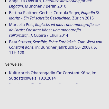
Angelika Overath
,
Gebrauchsanweisung für das
Engadin
, München / Berlin 2016
Bettina Plattner-Gerber
,
Cordula Seger
,
Engadin St.
Moritz – Ein Tal schreibt Geschichten
, Zürich 2015
Marcella Pult
,
Ragischs ed alas : üna monografia sur
da l'artist Constant Könz : una monografia
sull'artista[…]
, Cuoira / Chur 2014
Beat Stutzer
,
Sensible, lichte Farbigkeit. Zum Werk von
Constant Könz
, in: Bündner Jahrbuch 50 (2008), S.
119–128
verweise:
Kulturpreis Oberengadin für Constant Könz, in:
Südostschweiz, 19.9.2014
Kunstraum Riss Samedan: Constant Könz
diesen eintrag vervollständigen:
» übersetzung hinzufügen