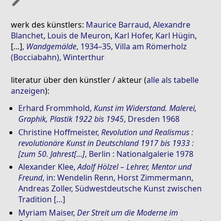
mode_edit
werk des künstlers:
Maurice Barraud
,
Alexandre
Blanchet
,
Louis de Meuron
,
Karl Hofer
,
Karl Hügin
,
[…]
,
Wandgemälde
, 1934–35, Villa am Römerholz
(Bocciabahn), Winterthur
literatur über den künstler / akteur (
alle als tabelle
anzeigen
):
Erhard Frommhold
,
Kunst im Widerstand. Malerei,
Graphik, Plastik 1922 bis 1945
, Dresden 1968
Christine Hoffmeister
,
Revolution und Realismus :
revolutionäre Kunst in Deutschland 1917 bis 1933 :
[zum 50. Jahrest[…]
, Berlin : Nationalgalerie 1978
Alexander Klee
,
Adolf Hölzel – Lehrer, Mentor und
Freund
, in: Wendelin Renn, Horst Zimmermann,
Andreas Zoller, Südwestdeutsche Kunst zwischen
Tradition […]
Myriam Maiser
,
Der Streit um die Moderne im