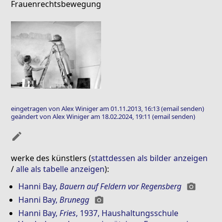
Frauenrechtsbewegung
eingetragen von Alex Winiger am 01.11.2013, 16:13
(email senden)
geändert von Alex Winiger am 18.02.2024, 19:11
(email senden)
mode_edit
werke des künstlers (
stattdessen als bilder anzeigen
/
alle als tabelle anzeigen
):
Hanni Bay
,
Bauern auf Feldern vor Regensberg
photo_camera
Hanni Bay
,
Brunegg
photo_camera
Hanni Bay
,
Fries
, 1937, Haushaltungsschule