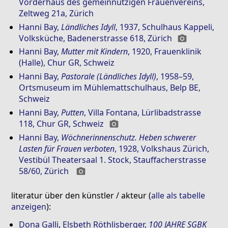
Vorderhaus des gemeinnützigen Frauenvereins,
Zeltweg 21a, Zürich
Hanni Bay
,
Ländliches Idyll
, 1937, Schulhaus Kappeli,
Volksküche, Badenerstrasse 618, Zürich
photo_camera
Hanni Bay
,
Mutter mit Kindern
, 1920, Frauenklinik
(Halle), Chur GR, Schweiz
Hanni Bay
,
Pastorale (Ländliches Idyll)
, 1958–59,
Ortsmuseum im Mühlemattschulhaus, Belp BE,
Schweiz
Hanni Bay
,
Putten
, Villa Fontana, Lürlibadstrasse
118, Chur GR, Schweiz
photo_camera
Hanni Bay
,
Wöchnerinnenschutz. Heben schwerer
Lasten für Frauen verboten
, 1928, Volkshaus Zürich,
Vestibül Theatersaal 1. Stock, Stauffacherstrasse
58/60, Zürich
photo_camera
literatur über den künstler / akteur (
alle als tabelle
anzeigen
):
Dona Galli
,
Elsbeth Röthlisberger
,
100 JAHRE SGBK