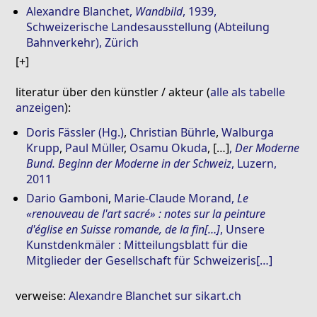
Alexandre Blanchet
,
Wandbild
, 1939,
Schweizerische Landesausstellung (Abteilung
Bahnverkehr), Zürich
literatur über den künstler / akteur (
alle als tabelle
anzeigen
):
Doris Fässler (Hg.)
,
Christian Bührle
,
Walburga
Krupp
,
Paul Müller
,
Osamu Okuda
, […]
,
Der Moderne
Bund. Beginn der Moderne in der Schweiz
, Luzern,
2011
Dario Gamboni
,
Marie-Claude Morand
,
Le
«renouveau de l'art sacré» : notes sur la peinture
d'église en Suisse romande, de la fin[…]
, Unsere
Kunstdenkmäler : Mitteilungsblatt für die
Mitglieder der Gesellschaft für Schweizeris[…]
verweise:
Alexandre Blanchet sur sikart.ch