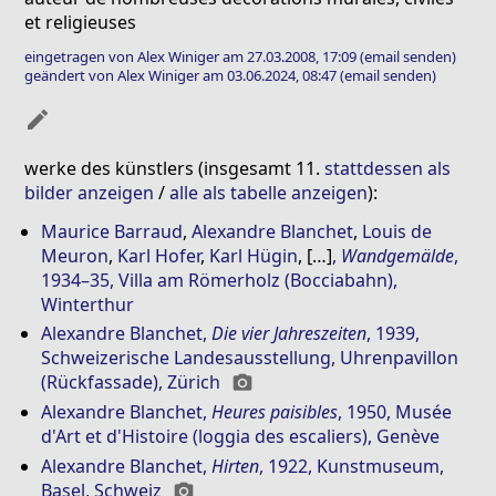
et religieuses
eingetragen von Alex Winiger am 27.03.2008, 17:09
(email senden)
geändert von Alex Winiger am 03.06.2024, 08:47
(email senden)
mode_edit
werke des künstlers (insgesamt 11.
stattdessen als
bilder anzeigen
/
alle als tabelle anzeigen
):
Maurice Barraud
,
Alexandre Blanchet
,
Louis de
Meuron
,
Karl Hofer
,
Karl Hügin
, […]
,
Wandgemälde
,
1934–35, Villa am Römerholz (Bocciabahn),
Winterthur
Alexandre Blanchet
,
Die vier Jahreszeiten
, 1939,
Schweizerische Landesausstellung, Uhrenpavillon
(Rückfassade), Zürich
photo_camera
Alexandre Blanchet
,
Heures paisibles
, 1950, Musée
d'Art et d'Histoire (loggia des escaliers), Genève
Alexandre Blanchet
,
Hirten
, 1922, Kunstmuseum,
Basel, Schweiz
photo_camera