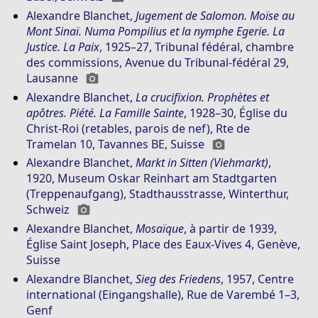
Alexandre Blanchet
,
Jugement de Salomon. Moïse au
Mont Sinaï. Numa Pompilius et la nymphe Egerie. La
Justice. La Paix
, 1925–27, Tribunal fédéral, chambre
des commissions, Avenue du Tribunal-fédéral 29,
Lausanne
photo_camera
Alexandre Blanchet
,
La crucifixion. Prophètes et
apôtres. Piété. La Famille Sainte
, 1928–30, Église du
Christ-Roi (retables, parois de nef), Rte de
Tramelan 10, Tavannes BE, Suisse
photo_camera
Alexandre Blanchet
,
Markt in Sitten (Viehmarkt)
,
1920, Museum Oskar Reinhart am Stadtgarten
(Treppenaufgang), Stadthausstrasse, Winterthur,
Schweiz
photo_camera
Alexandre Blanchet
,
Mosaïque
, à partir de 1939,
Église Saint Joseph, Place des Eaux-Vives 4, Genève,
Suisse
Alexandre Blanchet
,
Sieg des Friedens
, 1957, Centre
international (Eingangshalle), Rue de Varembé 1–3,
Genf