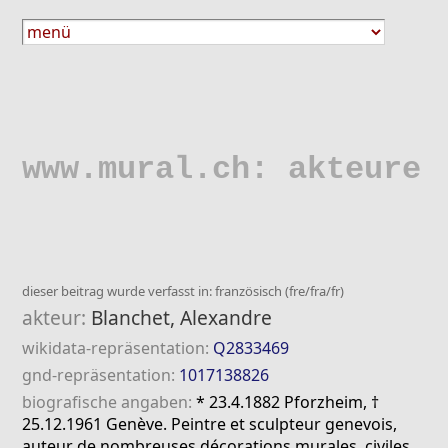
www.mural.ch: akteure
dieser beitrag wurde verfasst in: französisch (fre/fra/fr)
akteur:
Blanchet, Alexandre
wikidata-repräsentation:
Q2833469
gnd-repräsentation:
1017138826
biografische angaben:
* 23.4.1882 Pforzheim, †
25.12.1961 Genève. Peintre et sculpteur genevois,
auteur de nombreuses décorations murales, civiles