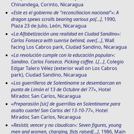
Chinandega, Corinto, Nicaragua
«Este es el gobierno de "reconciliacion nacional"»: A
dragon spews scrolls bearing various po[…]
, 1990,
Plaza 23 de Julio, León, Nicaragua
«La Alfabetización una realidad en Ciudad Sandino»:
Carlos Fonseca with sunrise behind, over[…]
, Wall
facing Los Cabros park, Ciudad Sandino, Nicaragua
«La revolución cumple con la educación popular»:
Sandino. Carlos Fonseca. Picking coffee. L[…]
, Colegio
Edgar Talero Vélez (exterior wall on Los Cabros
park), Ciudad Sandino, Nicaragua
«Los guerrilleros de Solentiname se desembarcan en
punta de Limón el 13 de Octubre del 77»
, Hotel
Mirador, San Carlos, Nicaragua
«Preparasión [sic] de guerrillas en Solentiname para
asalto cuartel San Carlos del 13-10-77»
, Hotel
Mirador, San Carlos, Nicaragua
«Resistir, vencer y no claudicar»: Seven figures, young
men and women, charging, fists raised[…]
, 1986, Main