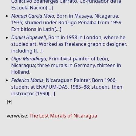
Colectivo Boanerges Cerrato. Co-fundador de la
Escuela Nacion[…]
Manuel García Moia
, Born in Masaya, Nicagarua,
1936; studied under Rodrigo Peñalba from 1959.
Exhibitions in Latin[…]
Daniel Hopewell
, Born in 1958 in London, where he
studied art. Worked as freelance graphic designer,
including t[…]
Olga Maradiaga
, Primitivist painter of León,
Nicaragua; three murals in Germany, thirteen in
Holland.
Federico Matus
, Nicaraguan Painter. Born 1966,
student at ENAPUM-DAS, 1985–88; student, then
instructor (1990[…]
verweise:
The Lost Murals of Nicaragua