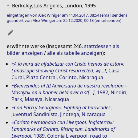
+:
Berkeley, Los Angeles, London, 1995
eingetragen von Alex Winiger am 11.04.2017, 08:54
(email senden)
geändert von Alex Winiger am 25.12.2020, 00:13
(email senden)
mode_edit
erwähnte werke (insgesamt 246.
stattdessen als
bilder anzeigen
/
alle als tabelle anzeigen
):
«A la hora de alfabetizar con Cristo hemos de estar»:
Landscape showing Christ resurrected, w[…]
, Casa
Cural, Plaza Central, Corinto, Nicaragua
«Bienvenidos al III Aniversario de nuestra revolución –
Masaya» on a banner held over a st[…]
, 1982, Nindirí,
Park, Masaya, Nicaragua
«Con Paco y Georgina»: Fighting at barricades
,
Juventud Sandinista, Jinotega, Nicaragua
«Corinto hermanada con Liverpool, Inglaterra»:
Landmarks of Corinto. Rising sun. Landmarks of
Liverpool
, 1989, Colonia Liverpool, road to