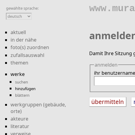
www.mura
gewählte sprache:
aktuell
anmelde
in der nähe
foto(s) zuordnen
Damit Ihre Sitzung 
zufallsauswahl
themen
anmelden
ihr benutzernam
werke
suchen
hinzufügen
blättern
werkgruppen (gebäude,
orte)
akteure
literatur
verweise