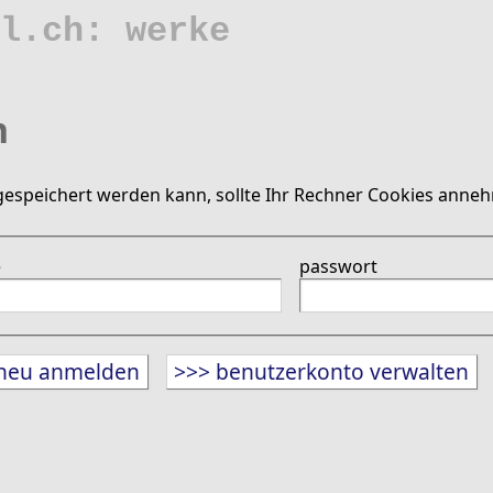
l.ch: werke
n
gespeichert werden kann, sollte Ihr Rechner Cookies anne
e
passwort
neu anmelden
>>> benutzerkonto verwalten