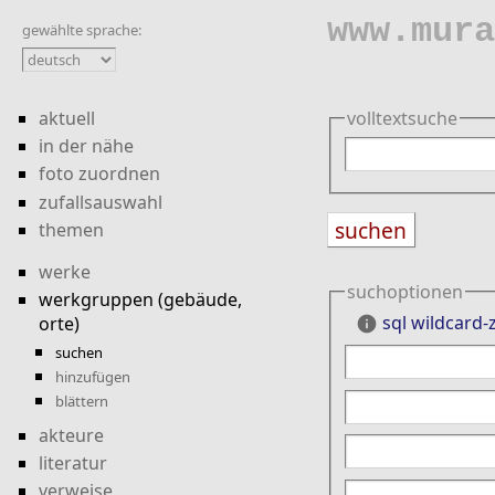
www.mura
gewählte sprache:
aktuell
volltextsuche
in der nähe
foto zuordnen
zufallsauswahl
themen
werke
suchoptionen
werkgruppen (gebäude,
sql wildcard
orte)
info
suchen
hinzufügen
blättern
akteure
literatur
verweise