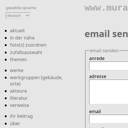
www.mura
gewählte sprache:
aktuell
email sen
in der nähe
foto(s) zuordnen
email senden
zufallsauswahl
anrede
themen
werke
adresse
werkgruppen (gebäude,
orte)
akteure
literatur
verweise
email
ihr beitrag
über