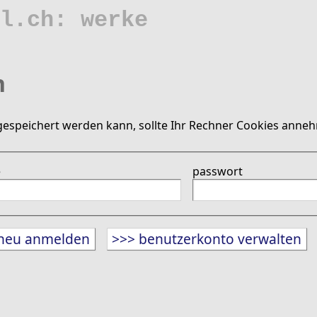
l.ch: werke
n
gespeichert werden kann, sollte Ihr Rechner Cookies anne
e
passwort
neu anmelden
>>> benutzerkonto verwalten