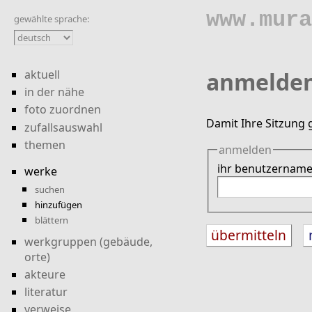
www.mura
gewählte sprache:
aktuell
anmelde
in der nähe
foto zuordnen
Damit Ihre Sitzung 
zufallsauswahl
themen
anmelden
ihr benutzernam
werke
suchen
hinzufügen
blättern
werkgruppen (gebäude,
orte)
akteure
literatur
verweise