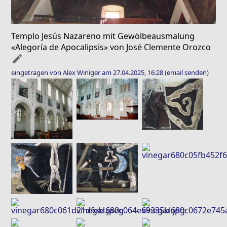
Templo Jesús Nazareno mit Gewölbeausmalung
«Alegoría de Apocalipsis» von José Clemente Orozco
mode_edit
eingetragen von Alex Winiger am 27.04.2025, 16:28
(email senden)